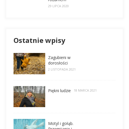
29 LIPCA 2020
Ostatnie wpisy
Zagubieni w
dorosłości
2 LISTOPADA 2021
Piękni ludzie
18 MARCA 2021
Motyl i gołąb.
Przemijanie i