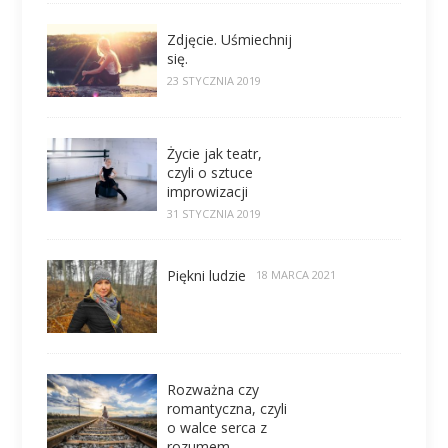
Zdjęcie. Uśmiechnij
się.
23 STYCZNIA 2019
Życie jak teatr,
czyli o sztuce
improwizacji
31 STYCZNIA 2019
Piękni ludzie
18 MARCA 2021
Rozważna czy
romantyczna, czyli
o walce serca z
rozumem