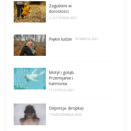
Zagubieni w
dorosłości
2 LISTOPADA 2021
Piękni ludzie
18 MARCA 2021
Motyl i gołąb.
Przemijanie i
harmonia.
11 LUTEGO 2021
Depresja. (kropka)
7 PAŹDZIERNIKA 2020