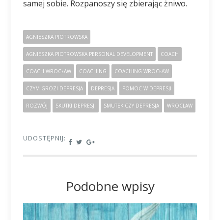
samej sobie. Rozpanoszy się zbierając żniwo.
AGNIESZKA PIOTROWSKA
AGNIESZKA PIOTROWSKA PERSONAL DEVELOPMENT
COACH
COACH WROCŁAW
COACHING
COACHING WROCŁAW
CZYM GROZI DEPRESJA
DEPRESJA
POMOC W DEPRESJI
ROZWÓJ
SKUTKI DEPRESJI
SMUTEK CZY DEPRESJA
WROCLAW
UDOSTĘPNIJ:
Podobne wpisy