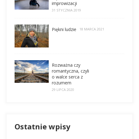
improwizacji
31 STYCZNIA 2019
Piękni ludzie
18 MARCA 2021
Rozważna czy
romantyczna, czyli
o walce serca z
rozumem
29 LIPCA 2020
Ostatnie wpisy