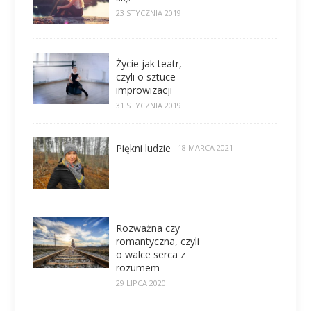
23 STYCZNIA 2019
Życie jak teatr,
czyli o sztuce
improwizacji
31 STYCZNIA 2019
Piękni ludzie
18 MARCA 2021
Rozważna czy
romantyczna, czyli
o walce serca z
rozumem
29 LIPCA 2020