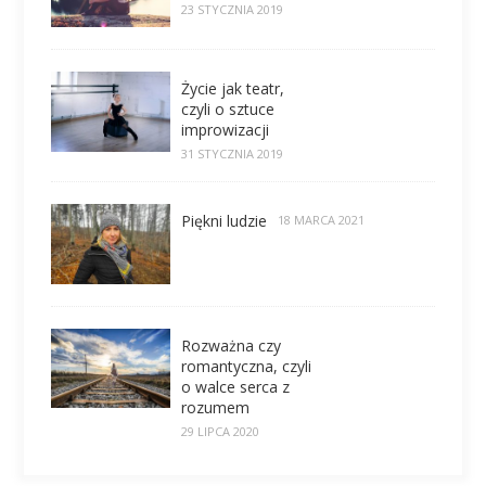
23 STYCZNIA 2019
Życie jak teatr,
czyli o sztuce
improwizacji
31 STYCZNIA 2019
Piękni ludzie
18 MARCA 2021
Rozważna czy
romantyczna, czyli
o walce serca z
rozumem
29 LIPCA 2020